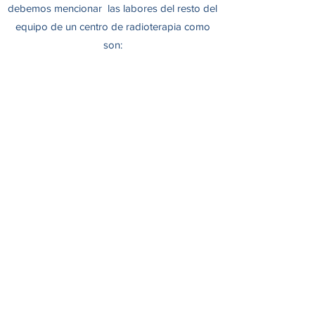
debemos mencionar las labores del resto del
equipo de un centro de radioterapia como
son:
Físico Medico:
Es el personal responsable de
funciones que van desde la calibración de los
equipos hasta la reproducción exacta de la
posición del paciente para que este reciba la
dosis de radiación que prescribe el oncólogo
radioterápico adecuado en la misma zona
sesión tras sesión.
Protección Radiológica:
Es el personal
encargado de evaluar la información
dosimétrica relativa al personal
ocupacionalmente expuesto, mediante los
dosímetros. También se encarga de medir