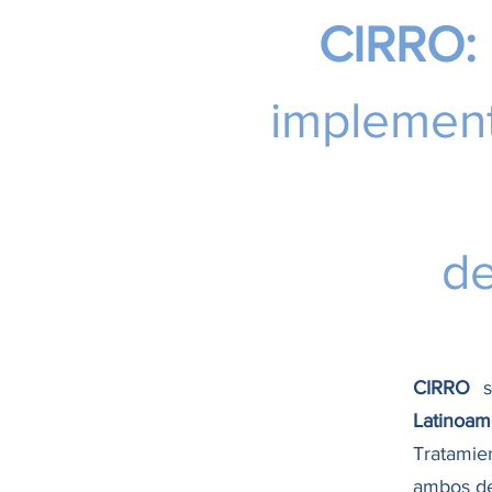
CIRRO:
implement
de
CIRRO
se
Latinoam
Tratamie
ambos de