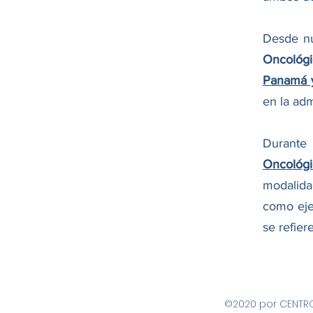
Desde nu
Oncológi
Panamá y
en la adm
Durante
Oncológi
modalida
como eje
se refiere
©2020 por CENTRO